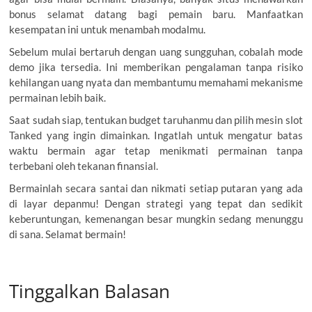
bonus selamat datang bagi pemain baru. Manfaatkan
kesempatan ini untuk menambah modalmu.
Sebelum mulai bertaruh dengan uang sungguhan, cobalah mode
demo jika tersedia. Ini memberikan pengalaman tanpa risiko
kehilangan uang nyata dan membantumu memahami mekanisme
permainan lebih baik.
Saat sudah siap, tentukan budget taruhanmu dan pilih mesin slot
Tanked yang ingin dimainkan. Ingatlah untuk mengatur batas
waktu bermain agar tetap menikmati permainan tanpa
terbebani oleh tekanan finansial.
Bermainlah secara santai dan nikmati setiap putaran yang ada
di layar depanmu! Dengan strategi yang tepat dan sedikit
keberuntungan, kemenangan besar mungkin sedang menunggu
di sana. Selamat bermain!
Tinggalkan Balasan