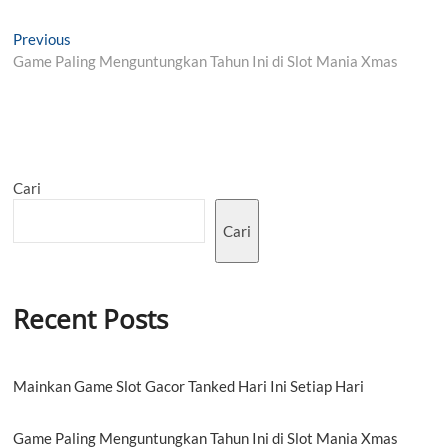
Navigasi
Previous
Previous
post:
Game Paling Menguntungkan Tahun Ini di Slot Mania Xmas
pos
Cari
Cari
Recent Posts
Mainkan Game Slot Gacor Tanked Hari Ini Setiap Hari
Game Paling Menguntungkan Tahun Ini di Slot Mania Xmas