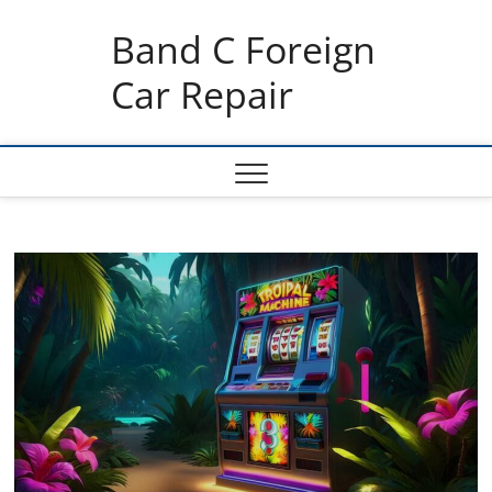
Skip
Band C Foreign
to
content
Car Repair