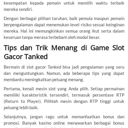
kesempatan kepada pemain untuk memilih waktu terbaik
mereka sendiri.
Dengan berbagai pilihan taruhan, baik pemula maupun pemain
berpengalaman dapat menemukan level risiko sesuai keinginan
mereka. Hal ini memungkinkan semua orang ikut serta dalam
keseruan tanpa merasa terbebani oleh modal besar.
Tips dan Trik Menang di Game Slot
Gacor Tanked
Bermain di slot gacor Tanked bisa jadi pengalaman yang seru
dan menguntungkan. Namun, ada beberapa tips yang dapat
membantu meningkatkan peluang menang.
Pertama, kenali mesin slot yang Anda pilih. Setiap permainan
memiliki karakteristik tersendiri, termasuk persentase RTP
(Return to Player). Pilihlah mesin dengan RTP tinggi untuk
peluang lebih baik.
Selanjutnya, jangan ragu untuk memanfaatkan bonus dan
promosi. Banyak kasino online menawarkan berbagai bonus