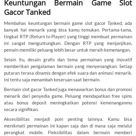
Keuntungan Bermain Game Slot
Gacor Tanked
Membahas keuntungan bermain game slot gacor Tanked, ada
banyak hal menarik yang bisa kamu temukan. Pertama-tama,
tingkat RTP (Return to Player) yang tinggi membuat permainan
ini sangat menguntungkan. Dengan RTP yang menjanjikan,
pemain memiliki peluang lebih besar untuk meraih kemenangan.
Selain itu, desain grafis dan tema permainan yang inovatif
memberikan pengalaman bermain yang menyenangkan. Setiap
putaran terasa dinamis dengan efek suara dan animasi menarik.
Ini tentu saja menambah keseruan saat bermain.
Bermain slot gacor Tanked juga menawarkan bonus dan promosi
menarik dari penyedia game. Peluang mendapatkan free spins
atau bonus deposit meningkatkan potensi kemenanganmu
secara signifikan.
Aksesibilitas menjadi poin penting lainnya. Kamu bisa
menikmati permainan ini kapan saja dan di mana saja melalui
perangkat mobile. Fleksibilitas dalam bermain memberi